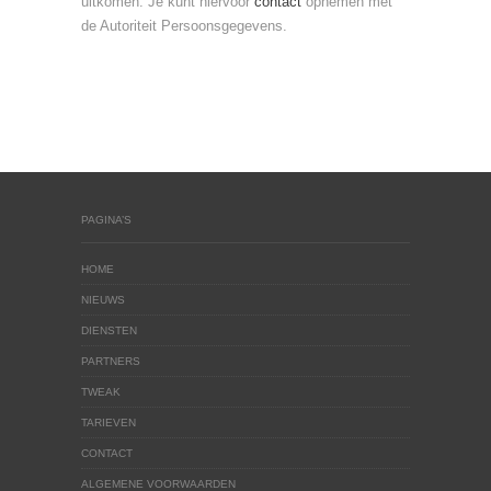
uitkomen. Je kunt hiervoor
contact
opnemen met
de Autoriteit Persoonsgegevens.
PAGINA’S
HOME
NIEUWS
DIENSTEN
PARTNERS
TWEAK
TARIEVEN
CONTACT
ALGEMENE VOORWAARDEN