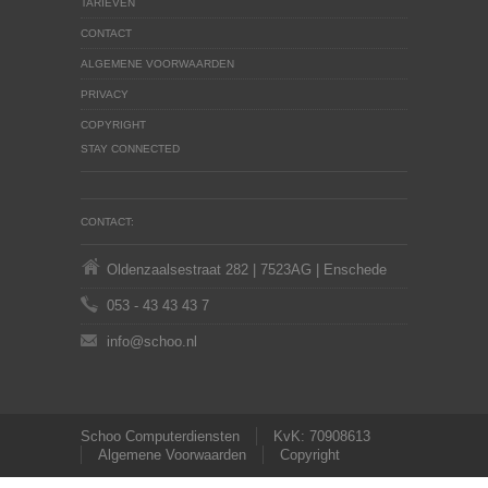
TARIEVEN
CONTACT
ALGEMENE VOORWAARDEN
PRIVACY
COPYRIGHT
STAY CONNECTED
CONTACT:
Oldenzaalsestraat 282 | 7523AG | Enschede
053 - 43 43 43 7
info@schoo.nl
Schoo Computerdiensten
KvK: 70908613
Algemene Voorwaarden
Copyright