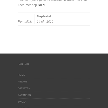
Lees meer op
Nu.nl
Geplaatst:
Permalink
14 okt 2019
PAGINA’S
HOME
NIEUWS
DIENSTEN
PARTNERS
TWEAK