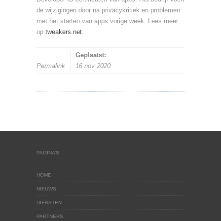
de wijzigingen door na privacykritiek en problemen
met het starten van apps vorige week. Lees meer
op
tweakers.net
.
Geplaatst:
Permalink
16 nov 2020
PAGINA’S
HOME
NIEUWS
DIENSTEN
PARTNERS