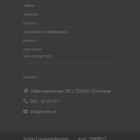
TWEAK
TARIEVEN
CONTACT
ALGEMENE VOORWAARDEN
PRIVACY
COPYRIGHT
STAY CONNECTED
CONTACT:
Oldenzaalsestraat 282 | 7523AG | Enschede
053 - 43 43 43 7
info@schoo.nl
Schoo Computerdiensten
KvK: 70908613