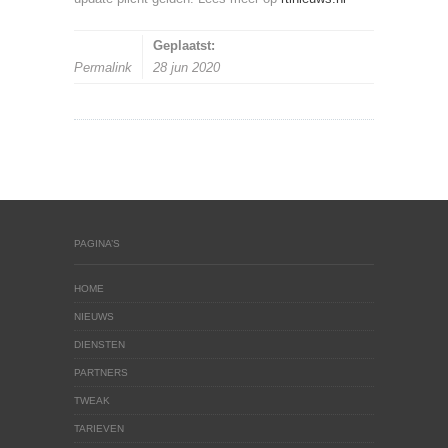
Geplaatst:
Permalink
28 jun 2020
PAGINA’S
HOME
NIEUWS
DIENSTEN
PARTNERS
TWEAK
TARIEVEN