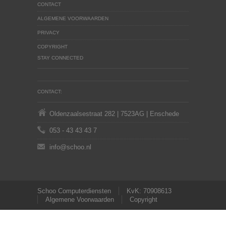
CONTACT
ALGEMENE VOORWAARDEN
PRIVACY
COPYRIGHT
STAY CONNECTED
CONTACT:
Oldenzaalsestraat 282 | 7523AG | Enschede
053 - 43 43 43 7
info@schoo.nl
Schoo Computerdiensten
KvK: 70908613
Algemene Voorwaarden
Copyright