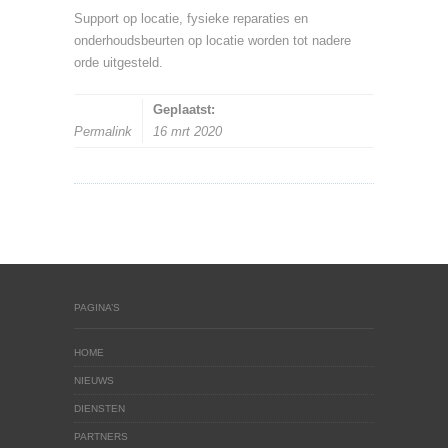
Support op locatie, fysieke reparaties en
onderhoudsbeurten op locatie worden tot nadere
orde uitgesteld.
Geplaatst:
Permalink
16 mrt 2020
PAGINA’S
HOME
NIEUWS
DIENSTEN
PARTNERS