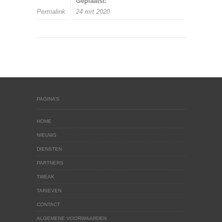
Geplaatst:
Permalink
24 mrt 2020
PAGINA’S
HOME
NIEUWS
DIENSTEN
PARTNERS
TWEAK
TARIEVEN
CONTACT
ALGEMENE VOORWAARDEN