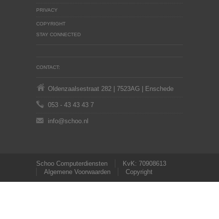
PRIVACY
COPYRIGHT
STAY CONNECTED
CONTACT:
Oldenzaalsestraat 282 | 7523AG | Enschede
053 - 43 43 43 7
info@schoo.nl
Schoo Computerdiensten
KvK: 70908613
Algemene Voorwaarden
Copyright