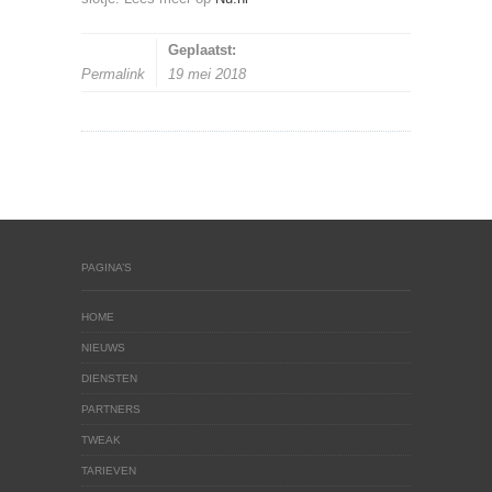
Geplaatst:
Permalink
19 mei 2018
PAGINA’S
HOME
NIEUWS
DIENSTEN
PARTNERS
TWEAK
TARIEVEN