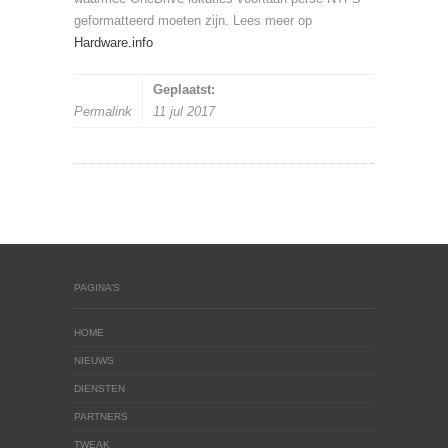
geformatteerd moeten zijn. Lees meer op
Hardware.info
Geplaatst:
Permalink
11 jul 2017
PAGINA’S
HOME
NIEUWS
DIENSTEN
PARTNERS
TWEAK