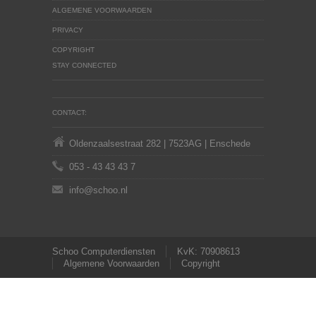
ALGEMENE VOORWAARDEN
PRIVACY
COPYRIGHT
STAY CONNECTED
CONTACT:
Oldenzaalsestraat 282 | 7523AG | Enschede
053 - 43 43 43 7
info@schoo.nl
Schoo Computerdiensten
KvK: 70908613
Algemene Voorwaarden
Copyright