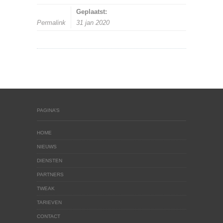
Geplaatst:
Permalink
31 jan 2020
PAGINA’S
HOME
NIEUWS
DIENSTEN
PARTNERS
TWEAK
TARIEVEN
CONTACT