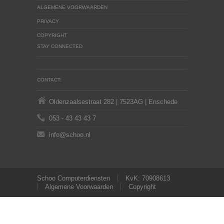
ALGEMENE VOORWAARDEN
PRIVACY
COPYRIGHT
STAY CONNECTED
CONTACT:
Oldenzaalsestraat 282 | 7523AG | Enschede
053 - 43 43 43 7
info@schoo.nl
Schoo Computerdiensten
KvK: 70908613
Algemene Voorwaarden
Copyright