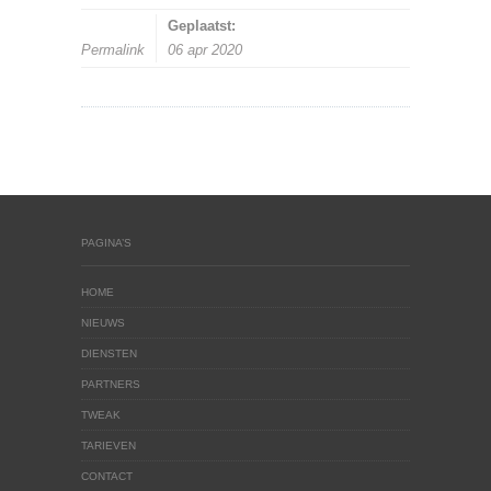
Geplaatst:
Permalink
06 apr 2020
PAGINA’S
HOME
NIEUWS
DIENSTEN
PARTNERS
TWEAK
TARIEVEN
CONTACT