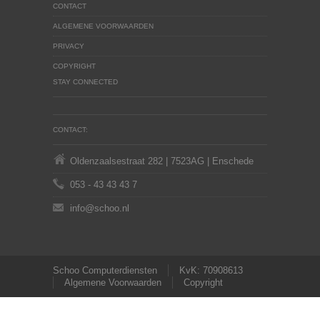
CONTACT
ALGEMENE VOORWAARDEN
PRIVACY
COPYRIGHT
STAY CONNECTED
CONTACT:
Oldenzaalsestraat 282 | 7523AG | Enschede
053 - 43 43 43 7
info@schoo.nl
Schoo Computerdiensten
KvK: 70908613
Algemene Voorwaarden
Copyright