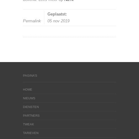
Geplaatst:
Permalink
05 nov 2019
PAGINA’S
HOME
NIEUWS
DIENSTEN
PARTNERS
TWEAK
TARIEVEN