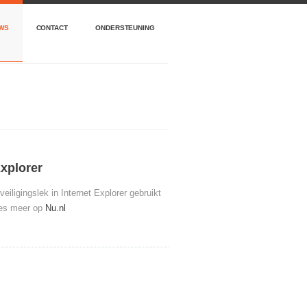
WS
CONTACT
ONDERSTEUNING
Explorer
eiligingslek in Internet Explorer gebruikt
Lees meer op
Nu.nl