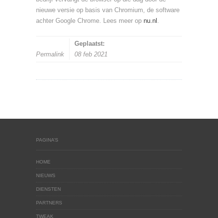
nieuwe versie op basis van Chromium, de software
achter Google Chrome. Lees meer op
nu.nl
.
Geplaatst:
Permalink
08 feb 2021
PAGINA’S
HOME
NIEUWS
DIENSTEN
PARTNERS
TWEAK