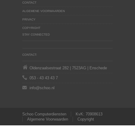
CONTACT
ALGEMENE VOORWAARDEN
PRIVACY
COPYRIGHT
STAY CONNECTED
CONTACT:
Oldenzaalsestraat 282 | 7523AG | Enschede
053 - 43 43 43 7
info@schoo.nl
Schoo Computerdiensten
KvK: 70908613
Algemene Voorwaarden
Copyright