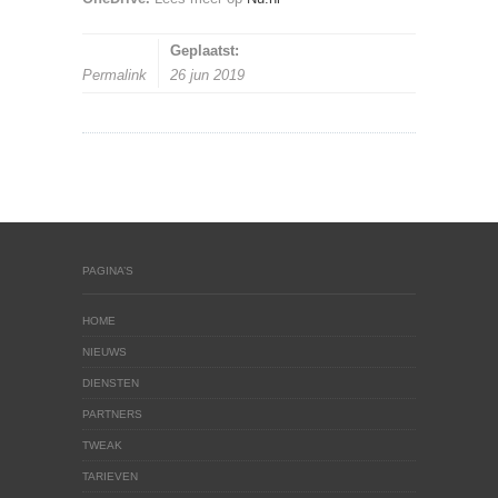
Geplaatst:
Permalink
26 jun 2019
PAGINA’S
HOME
NIEUWS
DIENSTEN
PARTNERS
TWEAK
TARIEVEN