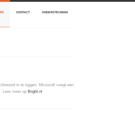
WS
CONTACT
ONDERSTEUNING
htwoord in te loggen. Microsoft voegt een
es. Lees meer op
Bright.nl