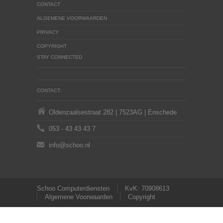
CONTACT
ALGEMENE VOORWAARDEN
PRIVACY
COPYRIGHT
STAY CONNECTED
CONTACT:
Oldenzaalsestraat 282 | 7523AG | Enschede
053 - 43 43 43 7
info@schoo.nl
Schoo Computerdiensten
KvK: 70908613
Algemene Voorwaarden
Copyright