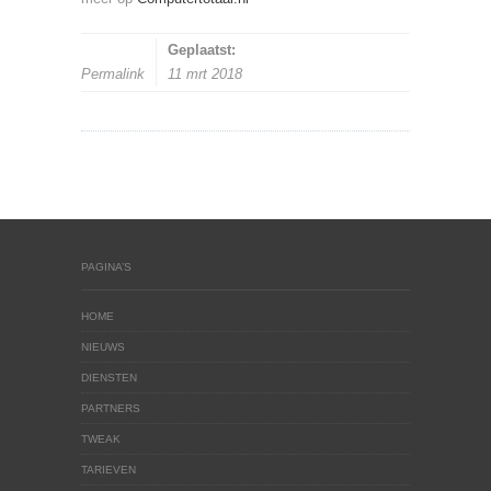
Geplaatst:
Permalink
11 mrt 2018
PAGINA’S
HOME
NIEUWS
DIENSTEN
PARTNERS
TWEAK
TARIEVEN