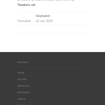
Tweakers.net
Geplaatst:
Permalink
02 mei 2018
PAGINA’S
HOME
NIEUWS
DIENSTEN
PARTNERS
TWEAK