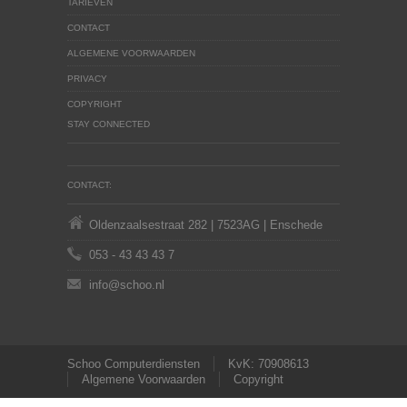
TARIEVEN
CONTACT
ALGEMENE VOORWAARDEN
PRIVACY
COPYRIGHT
STAY CONNECTED
CONTACT:
Oldenzaalsestraat 282 | 7523AG | Enschede
053 - 43 43 43 7
info@schoo.nl
Schoo Computerdiensten
KvK: 70908613
Algemene Voorwaarden
Copyright