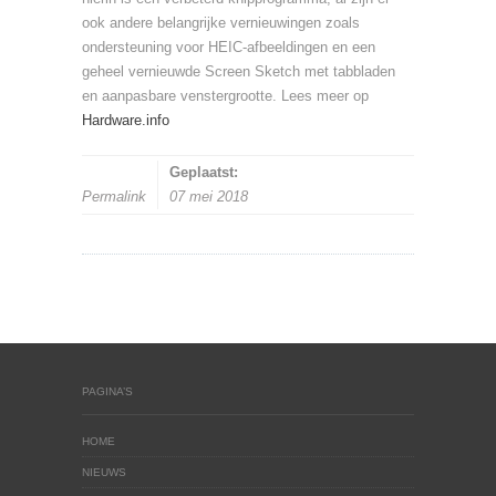
ook andere belangrijke vernieuwingen zoals
ondersteuning voor HEIC-afbeeldingen en een
geheel vernieuwde Screen Sketch met tabbladen
en aanpasbare venstergrootte. Lees meer op
Hardware.info
Geplaatst:
Permalink
07 mei 2018
PAGINA’S
HOME
NIEUWS